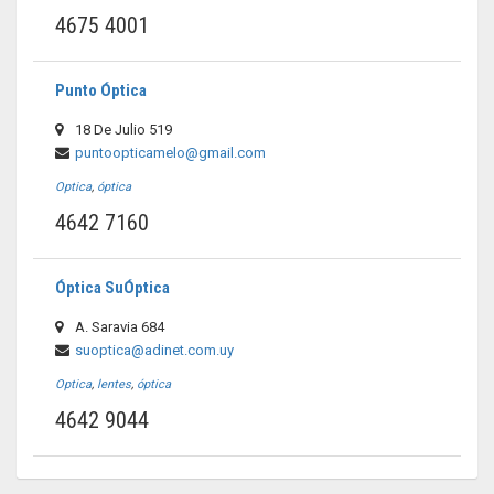
4675 4001
Punto Óptica
18 De Julio 519
puntoopticamelo@gmail.com
Optica
,
óptica
4642 7160
Óptica SuÓptica
A. Saravia 684
suoptica@adinet.com.uy
Optica
,
lentes
,
óptica
4642 9044