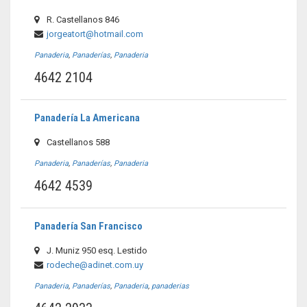
R. Castellanos 846
jorgeatort@hotmail.com
Panaderia
,
Panaderías
,
Panaderia
4642 2104
Panadería La Americana
Castellanos 588
Panaderia
,
Panaderías
,
Panaderia
4642 4539
Panadería San Francisco
J. Muniz 950 esq. Lestido
rodeche@adinet.com.uy
Panaderia
,
Panaderías
,
Panaderia
,
panaderias