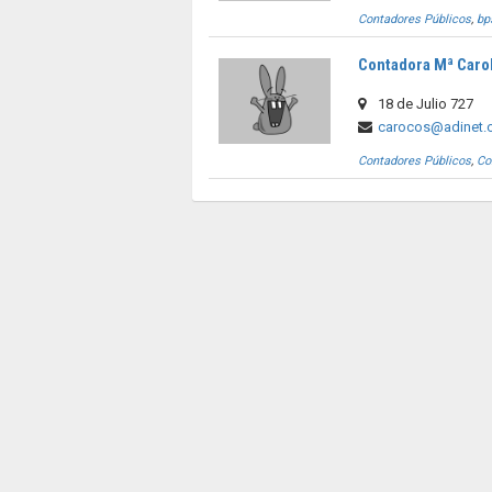
Contadores Públicos
,
bp
Contadora Mª Carol
18 de Julio 727
carocos@adinet.
Contadores Públicos
,
Co