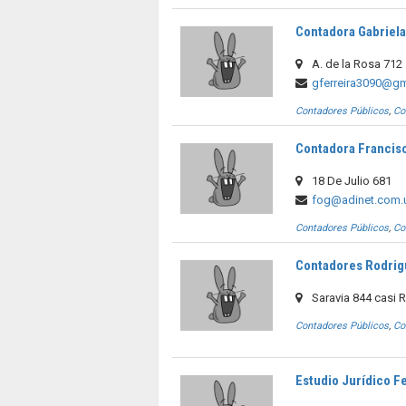
Contadora Gabriela
A. de la Rosa 712
gferreira3090@g
Contadores Públicos
,
Co
Contadora Francis
18 De Julio 681
fog@adinet.com.
Contadores Públicos
,
Co
Contadores Rodrig
Saravia 844 casi 
Contadores Públicos
,
Co
Estudio Jurídico F