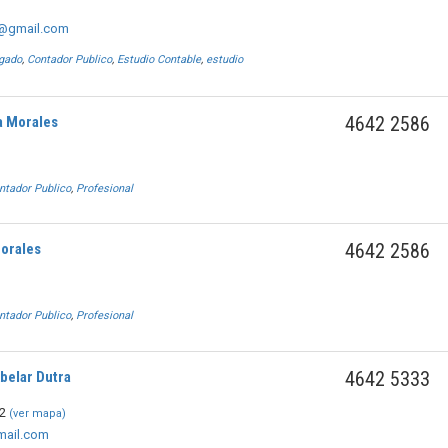
a@gmail.com
gado
,
Contador Publico
,
Estudio Contable
,
estudio
4642 2586
a Morales
ntador Publico
,
Profesional
4642 2586
orales
ntador Publico
,
Profesional
4642 5333
belar Dutra
12
(ver mapa)
mail.com