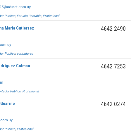
725@adinet.com.uy
or Publico
,
Estudio Contable
,
Profesional
4642 2490
na Maria Gutierrez
com.uy
or Publico
,
contadores
4642 7253
Rodríguez Colman
om
ntador Publico
,
Profesional
4642 0274
 Guarino
.com.uy
or Publico
,
Profesional