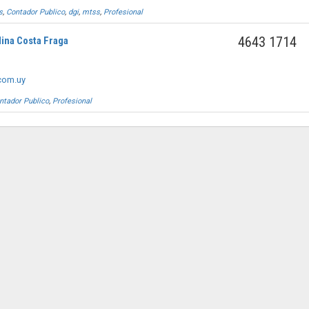
s
,
Contador Publico
,
dgi
,
mtss
,
Profesional
4643 1714
ina Costa Fraga
com.uy
ntador Publico
,
Profesional