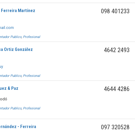
098 401233
 Ferreira Martínez
mail.com
ntador Publico
,
Profesional
4642 2493
ca Ortiz González
uy
ntador Publico
,
Profesional
4644 4286
uez & Paz
Rodó
ntador Publico
,
Profesional
097 320528
ernández - Ferreira