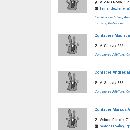
A. de la Rosa 712
fernandezferreir
Estudios Contables
,
Abo
juridico
,
Profesional
Contadora Maurici
A. Saravia 882
Contadores Públicos
,
Co
Contador Andres M
A. Saravia 882
Contadores Públicos
,
Co
Contador Marcos A
Wilson Ferreira 7
marcosabelar@g