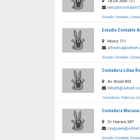
18 De Julio 727
estudiocontable
Estudio Contable
,
Contad
Estudio Contable A
Muniz 711
alfredoa@adinet.
Estudio Contable
,
Contad
Contadora Lilian 
Av. Brasil 853
lilibeth@adinet.c
Contadores Públicos
,
Co
Contadora Mariana
Dr. Herrera 387
maguaes@adinet
Estudio Contable
,
Contad