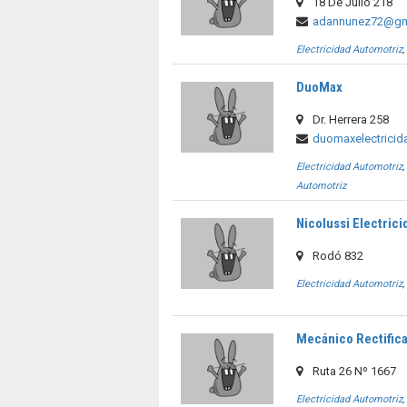
18 De Julio 218
adannunez72@gm
Electricidad Automotriz
DuoMax
Dr. Herrera 258
duomaxelectrici
Electricidad Automotriz
Automotriz
Nicolussi Electrici
Rodó 832
Electricidad Automotriz
Mecánico Rectific
Ruta 26 Nº 1667
Electricidad Automotriz