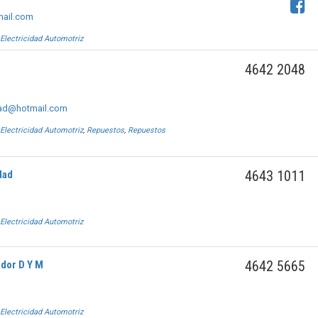
ail.com
,
Electricidad Automotriz
4642 2048
dad@hotmail.com
,
Electricidad Automotriz
,
Repuestos
,
Repuestos
4643 1011
dad
,
Electricidad Automotriz
4642 5665
ador D Y M
,
Electricidad Automotriz