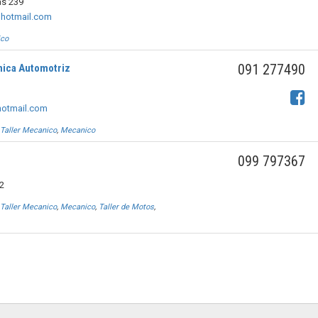
as 239
hotmail.com
ico
091 277490
nica Automotriz
otmail.com
,
Taller Mecanico
,
Mecanico
099 797367
52
,
Taller Mecanico
,
Mecanico
,
Taller de Motos
,