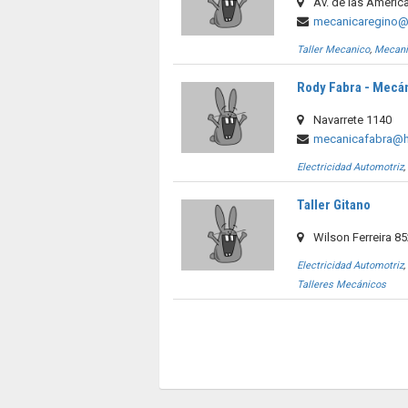
Av. de las Améric
mecanicaregino@
Taller Mecanico
,
Mecan
Rody Fabra - Mecá
Navarrete 1140
mecanicafabra@h
Electricidad Automotriz
Taller Gitano
Wilson Ferreira 8
Electricidad Automotriz
Talleres Mecánicos